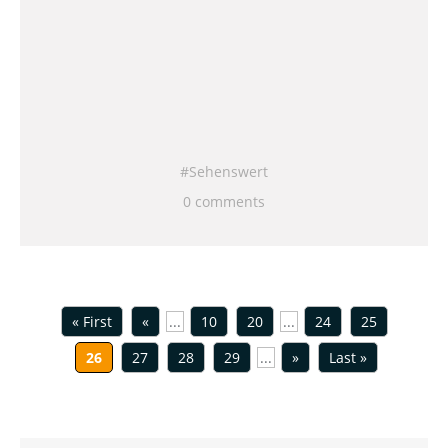
Sehenswert
0 comments
« First
«
...
10
20
...
24
25
26
27
28
29
...
»
Last »