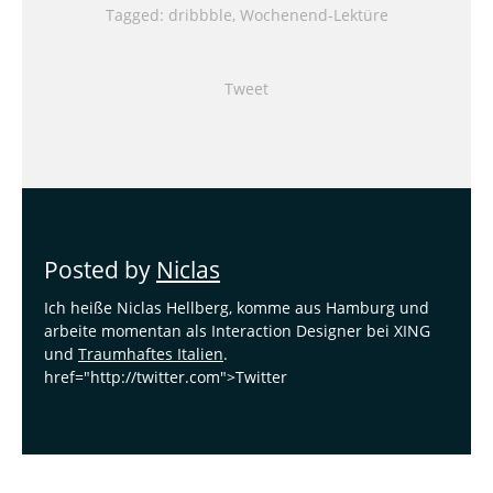
Tagged:
dribbble
,
Wochenend-Lektüre
Tweet
Posted by
Niclas
Ich heiße Niclas Hellberg, komme aus Hamburg und
arbeite momentan als Interaction Designer bei XING
und
Traumhaftes Italien
.
href="http://twitter.com">Twitter