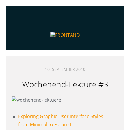
10. SEPTEMBER 2010
Wochenend-Lektüre #3
Exploring Graphic User Interface Styles –
from Minimal to Futuristic