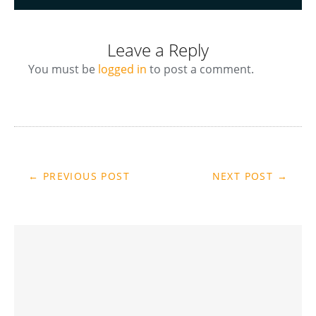
Leave a Reply
You must be
logged in
to post a comment.
← PREVIOUS POST
NEXT POST →