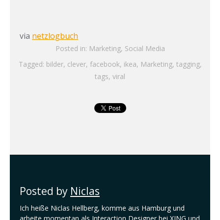
via
netzlogbuch
Posted in:
Marketing
,
Social Media
Tagged:
bilder
,
clever
,
facebook
,
ikea
,
Marketing
,
tagging
,
tags
,
viral
Posted by
Niclas
Ich heiße Niclas Hellberg, komme aus Hamburg und
arbeite momentan als Interaction Designer bei XING und