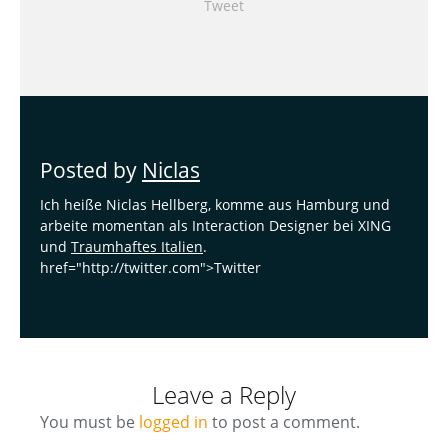
Tweet
Posted by
Niclas
Ich heiße Niclas Hellberg, komme aus Hamburg und
arbeite momentan als Interaction Designer bei XING
und
Traumhaftes Italien
.
href="http://twitter.com">Twitter
Leave a Reply
You must be
logged in
to post a comment.