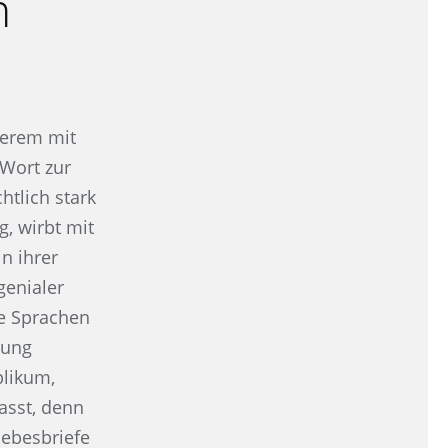
n
derem mit
Wort zur
chtlich stark
, wirbt mit
n ihrer
genialer
ne Sprachen
gung
blikum,
asst, denn
iebesbriefe