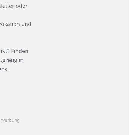
letter oder
ovokation und
rvt? Finden
lugzeug in
ens.
,
Werbung