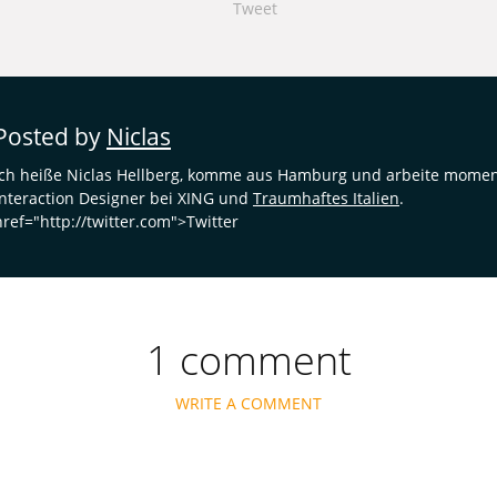
Tweet
Posted by
Niclas
Ich heiße Niclas Hellberg, komme aus Hamburg und arbeite momen
Interaction Designer bei XING und
Traumhaftes Italien
.
href="http://twitter.com">Twitter
1 comment
WRITE A COMMENT