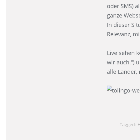
oder SMS) a
ganze Webse
In dieser Si
Relevanz, mi
Live sehen k
wir auch.“) 
alle Länder,
Tagged:
H