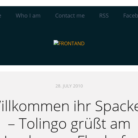
e
Who I am
Contact me
RSS
Face
28. JULY 2010
illkommen ihr Spack
– Tolingo grüßt am