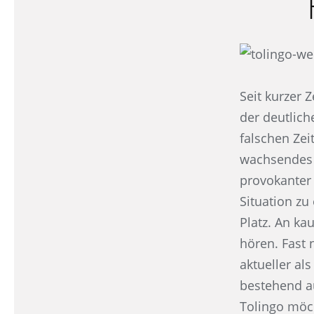
Seit kurzer
der deutlic
falschen Zei
wachsendes 
provokanter 
Situation zu
Platz. An k
hören. Fast 
aktueller al
bestehend au
Tolingo möch